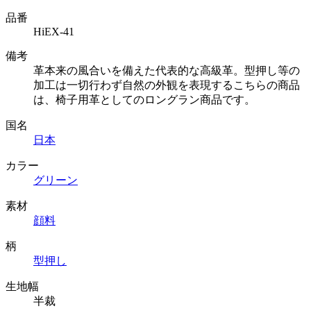
品番
HiEX-41
備考
革本来の風合いを備えた代表的な高級革。型押し等の
加工は一切行わず自然の外観を表現するこちらの商品
は、椅子用革としてのロングラン商品です。
国名
日本
カラー
グリーン
素材
顔料
柄
型押し
生地幅
半裁