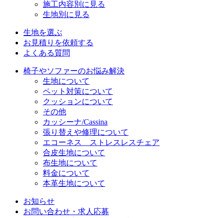
施工内容別に見る
生地別に見る
生地を選ぶ
お見積りを依頼する
よくある質問
椅子やソファーのお悩み解決
生地について
ペット対策について
クッションについて
その他
カッシーナ/Cassina
張り替えや修理について
エコーネス ストレスレスチェア
合皮生地について
布生地について
料金について
本革生地について
お知らせ
お問い合わせ・求人応募