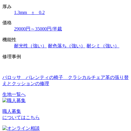
厚み
1.3mm ± 0.2
価格
29000円～35000円/半裁
機能性
耐光性（強い）
耐色落ち（強い）
耐シミ（強い）
修理事例
バロッサ バレンティの椅子 クラシカルチェア革の張り替
えとクッションの修理
生地一覧へ
投
稿
職人募集
ナ
についてはこちら
ビ