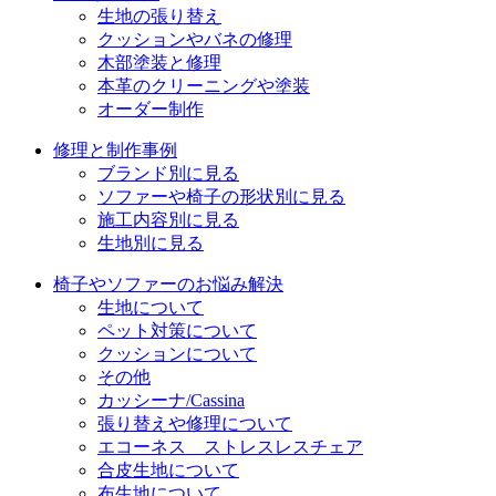
ョ
生地の張り替え
クッションやバネの修理
ン
木部塗装と修理
本革のクリーニングや塗装
オーダー制作
修理と制作事例
ブランド別に見る
ソファーや椅子の形状別に見る
施工内容別に見る
生地別に見る
椅子やソファーのお悩み解決
生地について
ペット対策について
クッションについて
その他
カッシーナ/Cassina
張り替えや修理について
エコーネス ストレスレスチェア
合皮生地について
布生地について