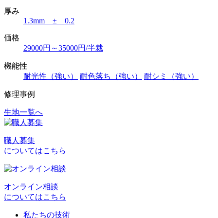
厚み
1.3mm ± 0.2
価格
29000円～35000円/半裁
機能性
耐光性（強い）
耐色落ち（強い）
耐シミ（強い）
修理事例
生地一覧へ
投
稿
職人募集
ナ
についてはこちら
ビ
ゲ
オンライン相談
ー
についてはこちら
シ
私たちの技術