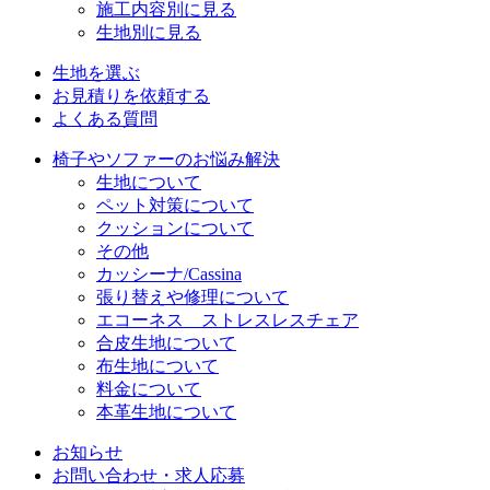
施工内容別に見る
生地別に見る
生地を選ぶ
お見積りを依頼する
よくある質問
椅子やソファーのお悩み解決
生地について
ペット対策について
クッションについて
その他
カッシーナ/Cassina
張り替えや修理について
エコーネス ストレスレスチェア
合皮生地について
布生地について
料金について
本革生地について
お知らせ
お問い合わせ・求人応募