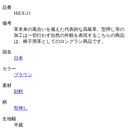
品番
HiEX-21
備考
革本来の風合いを備えた代表的な高級革。型押し等の
加工は一切行わず自然の外観を表現するこちらの商品
は、椅子用革としてのロングラン商品です。
国名
日本
カラー
ブラウン
素材
顔料
柄
型押し
生地幅
半裁