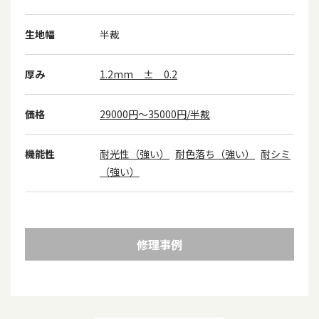
生地幅
半裁
厚み
1.2mm ± 0.2
価格
29000円～35000円/半裁
機能性
耐光性（強い）
耐色落ち（強い）
耐シミ
（強い）
修理事例