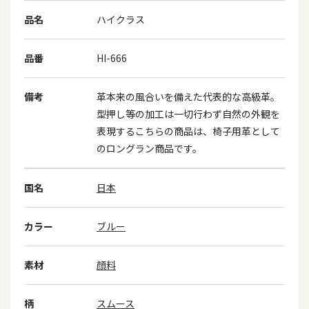
品名
ハイクラス
品番
HI-666
備考
革本来の風合いを備えた代表的な高級革。
型押し等の加工は一切行わず自然の外観を
表現するこちらの商品は、椅子用革として
のロングラン商品です。
国名
日本
カラー
ブルー
素材
顔料
柄
スムース