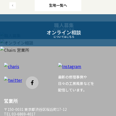
投
生地一覧へ
稿
職人募集
ナ
についてはこちら
オンライン相談
についてはこちら
ビ
ゲ
ー
最新の修理事例や
シ
日々の工房風景などを
配信しています。
ョ
営業所
ン
〒150-0031 東京都渋谷区桜丘町17-12
TEL 03-6869-4017