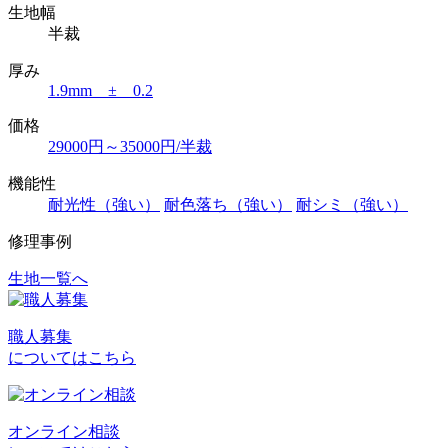
生地幅
半裁
厚み
1.9mm ± 0.2
価格
29000円～35000円/半裁
機能性
耐光性（強い）
耐色落ち（強い）
耐シミ（強い）
修理事例
生地一覧へ
投
稿
職人募集
ナ
についてはこちら
ビ
ゲ
オンライン相談
ー