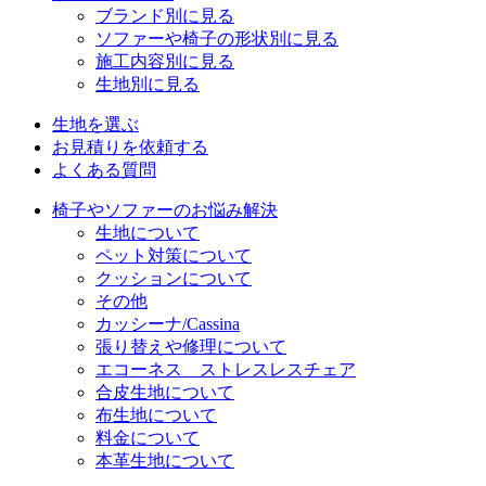
ブランド別に見る
ソファーや椅子の形状別に見る
施工内容別に見る
生地別に見る
生地を選ぶ
お見積りを依頼する
よくある質問
椅子やソファーのお悩み解決
生地について
ペット対策について
クッションについて
その他
カッシーナ/Cassina
張り替えや修理について
エコーネス ストレスレスチェア
合皮生地について
布生地について
料金について
本革生地について