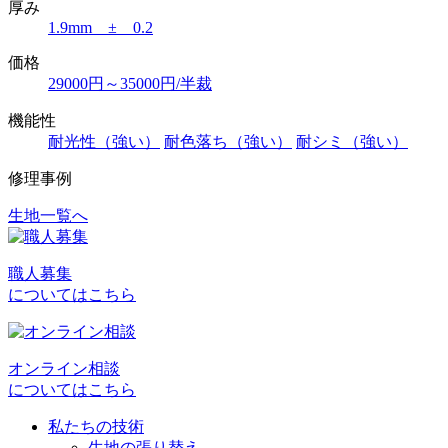
厚み
1.9mm ± 0.2
価格
29000円～35000円/半裁
機能性
耐光性（強い）
耐色落ち（強い）
耐シミ（強い）
修理事例
生地一覧へ
投
稿
職人募集
ナ
についてはこちら
ビ
ゲ
オンライン相談
ー
についてはこちら
シ
私たちの技術
ョ
生地の張り替え