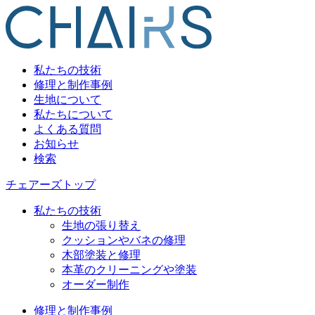
私たちの技術
修理と制作事例
生地について
私たちについて
よくある質問
お知らせ
検索
チェアーズトップ
私たちの技術
生地の張り替え
クッションやバネの修理
木部塗装と修理
本革のクリーニングや塗装
オーダー制作
修理と制作事例