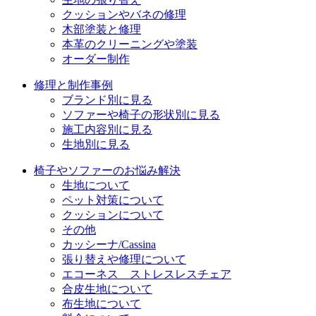
クッションやバネの修理
ン
木部塗装と修理
本革のクリーニングや塗装
オーダー制作
修理と制作事例
ブランド別に見る
ソファーや椅子の形状別に見る
施工内容別に見る
生地別に見る
椅子やソファーのお悩み解決
生地について
ペット対策について
クッションについて
その他
カッシーナ/Cassina
張り替えや修理について
エコーネス ストレスレスチェア
合皮生地について
布生地について