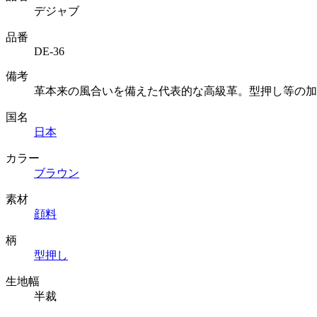
デジャブ
品番
DE-36
備考
革本来の風合いを備えた代表的な高級革。型押し等の加
国名
日本
カラー
ブラウン
素材
顔料
柄
型押し
生地幅
半裁