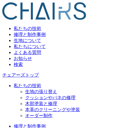
私たちの技術
修理と制作事例
生地について
私たちについて
よくある質問
お知らせ
検索
チェアーズトップ
私たちの技術
生地の張り替え
クッションやバネの修理
木部塗装と修理
本革のクリーニングや塗装
オーダー制作
修理と制作事例