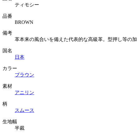
ティモシー
品番
BROWN
備考
革本来の風合いを備えた代表的な高級革。型押し等の加
国名
日本
カラー
ブラウン
素材
アニリン
柄
スムース
生地幅
半裁