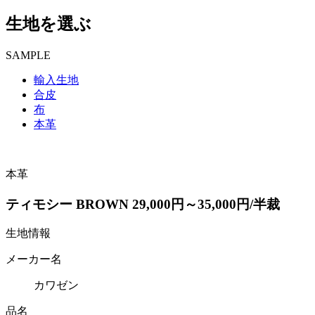
生地を選ぶ
SAMPLE
輸入生地
合皮
布
本革
本革
ティモシー BROWN 29,000円～35,000円/半裁
生地情報
メーカー名
カワゼン
品名