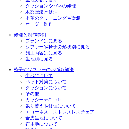
クッションやバネの修理
ン
木部塗装と修理
本革のクリーニングや塗装
オーダー制作
修理と制作事例
ブランド別に見る
ソファーや椅子の形状別に見る
施工内容別に見る
生地別に見る
椅子やソファーのお悩み解決
生地について
ペット対策について
クッションについて
その他
カッシーナ/Cassina
張り替えや修理について
エコーネス ストレスレスチェア
合皮生地について
布生地について