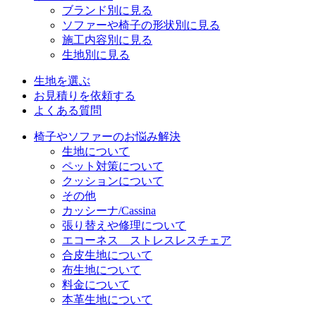
ブランド別に見る
ソファーや椅子の形状別に見る
施工内容別に見る
生地別に見る
生地を選ぶ
お見積りを依頼する
よくある質問
椅子やソファーのお悩み解決
生地について
ペット対策について
クッションについて
その他
カッシーナ/Cassina
張り替えや修理について
エコーネス ストレスレスチェア
合皮生地について
布生地について
料金について
本革生地について