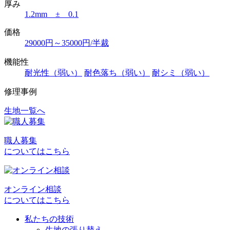
厚み
1.2mm ± 0.1
価格
29000円～35000円/半裁
機能性
耐光性（弱い）
耐色落ち（弱い）
耐シミ（弱い）
修理事例
生地一覧へ
投
稿
職人募集
ナ
についてはこちら
ビ
ゲ
オンライン相談
ー
についてはこちら
シ
私たちの技術
ョ
生地の張り替え