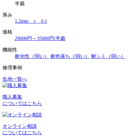
半裁
厚み
1.2mm ± 0.1
価格
29000円～35000円/半裁
機能性
耐光性（弱い）
耐色落ち（弱い）
耐シミ（弱い）
修理事例
生地一覧へ
投
稿
職人募集
ナ
についてはこちら
ビ
ゲ
オンライン相談
ー
についてはこちら