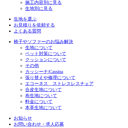
施工内容別に見る
生地別に見る
生地を選ぶ
お見積りを依頼する
よくある質問
椅子やソファーのお悩み解決
生地について
ペット対策について
クッションについて
その他
カッシーナ/Cassina
張り替えや修理について
エコーネス ストレスレスチェア
合皮生地について
布生地について
料金について
本革生地について
お知らせ
お問い合わせ・求人応募