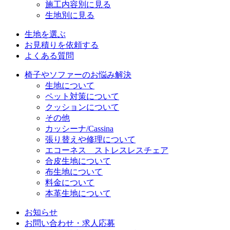
施工内容別に見る
生地別に見る
生地を選ぶ
お見積りを依頼する
よくある質問
椅子やソファーのお悩み解決
生地について
ペット対策について
クッションについて
その他
カッシーナ/Cassina
張り替えや修理について
エコーネス ストレスレスチェア
合皮生地について
布生地について
料金について
本革生地について
お知らせ
お問い合わせ・求人応募