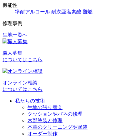
機能性
準耐アルコール
耐次亜塩素酸
難燃
修理事例
生地一覧へ
投
稿
職人募集
ナ
についてはこちら
ビ
ゲ
オンライン相談
ー
についてはこちら
シ
私たちの技術
ョ
生地の張り替え
クッションやバネの修理
ン
木部塗装と修理
本革のクリーニングや塗装
オーダー制作