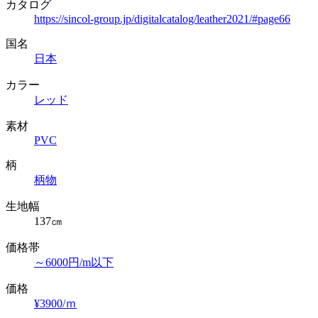
カタログ
https://sincol-group.jp/digitalcatalog/leather2021/#page66
国名
日本
カラー
レッド
素材
PVC
柄
柄物
生地幅
137㎝
価格帯
～6000円/m以下
価格
¥3900/ｍ