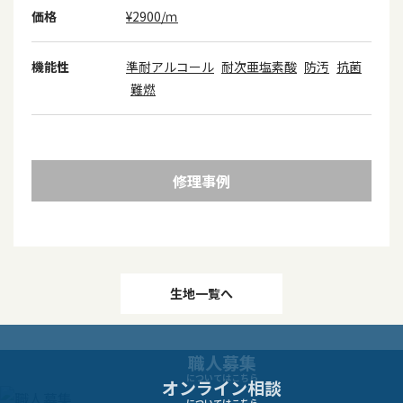
価格
¥2900/ｍ
機能性
準耐アルコール
耐次亜塩素酸
防汚
抗菌
難燃
修理事例
投
生地一覧へ
稿
職人募集
ナ
についてはこちら
オンライン相談
についてはこちら