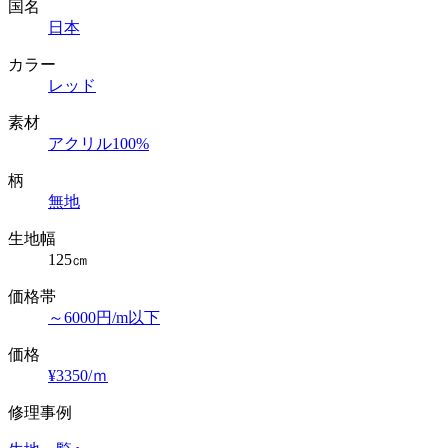
国名
日本
カラー
レッド
素材
アクリル100%
柄
無地
生地幅
125㎝
価格帯
～6000円/m以下
価格
¥3350/ｍ
修理事例