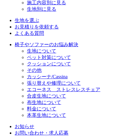
施工内容別に見る
生地別に見る
生地を選ぶ
お見積りを依頼する
よくある質問
椅子やソファーのお悩み解決
生地について
ペット対策について
クッションについて
その他
カッシーナ/Cassina
張り替えや修理について
エコーネス ストレスレスチェア
合皮生地について
布生地について
料金について
本革生地について
お知らせ
お問い合わせ・求人応募