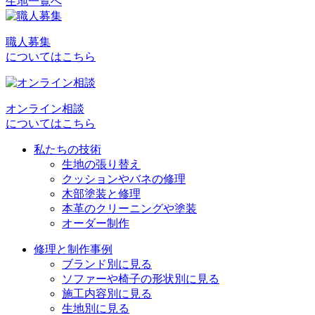
生地一覧へ
投
稿
職人募集
ナ
についてはこちら
ビ
ゲ
オンライン相談
ー
についてはこちら
シ
私たちの技術
ョ
生地の張り替え
クッションやバネの修理
ン
木部塗装と修理
本革のクリーニングや塗装
オーダー制作
修理と制作事例
ブランド別に見る
ソファーや椅子の形状別に見る
施工内容別に見る
生地別に見る