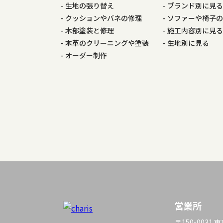
生地の張り替え
ブランド別に見
ー
クッションやバネの修理
ソファーや椅子
木部塗装と修理
施工内容別に見
シ
本革のクリーニングや塗装
生地別に見る
オーダー制作
ョ
ン
営業所
〒150-0031