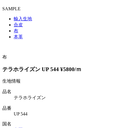
SAMPLE
輸入生地
合皮
布
本革
布
テラホライズン UP 544 ¥5800/ｍ
生地情報
品名
テラホライズン
品番
UP 544
国名