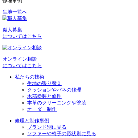
修理事例
生地一覧へ
投
稿
職人募集
ナ
についてはこちら
ビ
ゲ
オンライン相談
ー
についてはこちら
シ
私たちの技術
ョ
生地の張り替え
クッションやバネの修理
ン
木部塗装と修理
本革のクリーニングや塗装
オーダー制作
修理と制作事例
ブランド別に見る
ソファーや椅子の形状別に見る