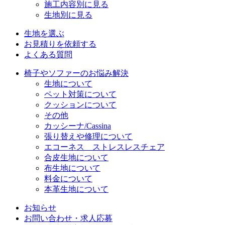
施工内容別に見る
生地別に見る
生地を選ぶ
お見積りを依頼する
よくある質問
椅子やソファーのお悩み解決
生地について
ペット対策について
クッションについて
その他
カッシーナ/Cassina
張り替えや修理について
エコーネス ストレスレスチェア
合皮生地について
布生地について
料金について
本革生地について
お知らせ
お問い合わせ・求人応募