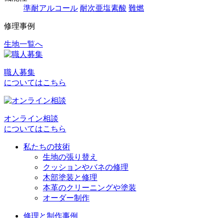
準耐アルコール
耐次亜塩素酸
難燃
修理事例
生地一覧へ
投
稿
職人募集
ナ
についてはこちら
ビ
ゲ
オンライン相談
ー
についてはこちら
シ
私たちの技術
ョ
生地の張り替え
クッションやバネの修理
ン
木部塗装と修理
本革のクリーニングや塗装
オーダー制作
修理と制作事例