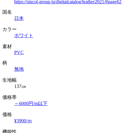
https://sincol-group.jp/digitalcatalog/leather2021/#page62
国名
日本
カラー
ホワイト
素材
PVC
柄
無地
生地幅
137㎝
価格帯
～6000円/m以下
価格
¥3900/ｍ
機能性