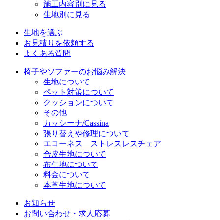
施工内容別に見る
生地別に見る
生地を選ぶ
お見積りを依頼する
よくある質問
椅子やソファーのお悩み解決
生地について
ペット対策について
クッションについて
その他
カッシーナ/Cassina
張り替えや修理について
エコーネス ストレスレスチェア
合皮生地について
布生地について
料金について
本革生地について
お知らせ
お問い合わせ・求人応募