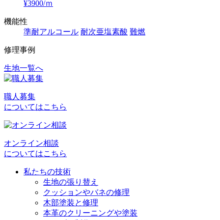
¥3900/ｍ
機能性
準耐アルコール
耐次亜塩素酸
難燃
修理事例
生地一覧へ
投
稿
職人募集
ナ
についてはこちら
ビ
ゲ
オンライン相談
ー
についてはこちら
シ
私たちの技術
ョ
生地の張り替え
クッションやバネの修理
ン
木部塗装と修理
本革のクリーニングや塗装