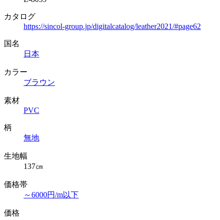
カタログ
https://sincol-group.jp/digitalcatalog/leather2021/#page62
国名
日本
カラー
ブラウン
素材
PVC
柄
無地
生地幅
137㎝
価格帯
～6000円/m以下
価格