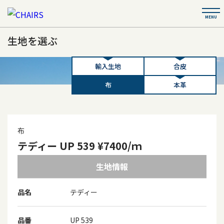
生地を選ぶ
輸入生地
合皮
布
本革
布
テディー UP 539 ¥7400/ｍ
生地情報
品名
テディー
品番
UP 539