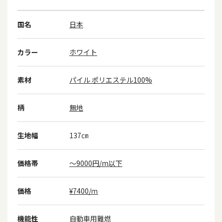
国名
日本
カラー
ホワイト
素材
パイル ポリエステル100%
柄
無地
生地幅
137㎝
価格帯
～9000円/m以下
価格
¥7400/ｍ
機能性
自動車用難燃