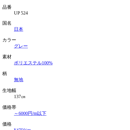
品番
UP 524
国名
日本
カラー
グレー
素材
ポリエステル100%
柄
無地
生地幅
137㎝
価格帯
～6000円/m以下
価格