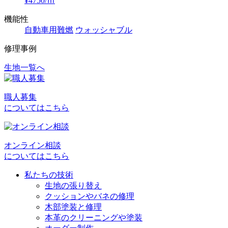
¥4750/ｍ
機能性
自動車用難燃
ウォッシャブル
修理事例
生地一覧へ
投
稿
職人募集
ナ
についてはこちら
ビ
ゲ
オンライン相談
ー
についてはこちら
シ
私たちの技術
ョ
生地の張り替え
クッションやバネの修理
ン
木部塗装と修理
本革のクリーニングや塗装