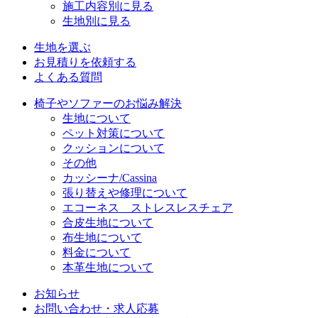
施工内容別に見る
生地別に見る
生地を選ぶ
お見積りを依頼する
よくある質問
椅子やソファーのお悩み解決
生地について
ペット対策について
クッションについて
その他
カッシーナ/Cassina
張り替えや修理について
エコーネス ストレスレスチェア
合皮生地について
布生地について
料金について
本革生地について
お知らせ
お問い合わせ・求人応募