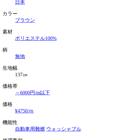
日本
カラー
ブラウン
素材
ポリエステル100%
柄
無地
生地幅
137㎝
価格帯
～6000円/m以下
価格
¥4750/ｍ
機能性
自動車用難燃
ウォッシャブル