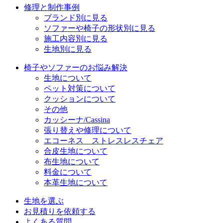
修理と制作事例
ブランド別に見る
ソファーや椅子の形状別に見る
施工内容別に見る
生地別に見る
椅子やソファーのお悩み解決
生地について
ペット対策について
クッションについて
その他
カッシーナ/Cassina
張り替えや修理について
エコーネス ストレスレスチェア
合皮生地について
布生地について
料金について
本革生地について
生地を選ぶ
お見積りを依頼する
よくある質問