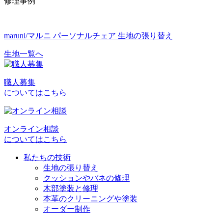
修理事例
maruni/マルニ パーソナルチェア 生地の張り替え
生地一覧へ
投
稿
職人募集
ナ
についてはこちら
ビ
ゲ
オンライン相談
ー
についてはこちら
シ
私たちの技術
ョ
生地の張り替え
クッションやバネの修理
ン
木部塗装と修理
本革のクリーニングや塗装
オーダー制作