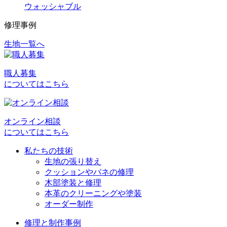
ウォッシャブル
修理事例
生地一覧へ
投
稿
職人募集
ナ
についてはこちら
ビ
ゲ
オンライン相談
ー
についてはこちら
シ
私たちの技術
ョ
生地の張り替え
クッションやバネの修理
ン
木部塗装と修理
本革のクリーニングや塗装
オーダー制作
修理と制作事例