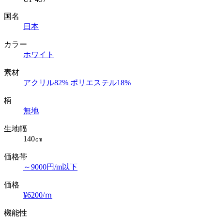
国名
日本
カラー
ホワイト
素材
アクリル82% ポリエステル18%
柄
無地
生地幅
140㎝
価格帯
～9000円/m以下
価格
¥6200/ｍ
機能性