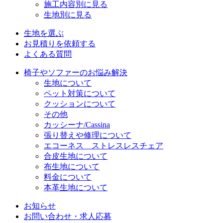
施工内容別に見る
生地別に見る
生地を選ぶ
お見積りを依頼する
よくある質問
椅子やソファーのお悩み解決
生地について
ペット対策について
クッションについて
その他
カッシーナ/Cassina
張り替えや修理について
エコーネス ストレスレスチェア
合皮生地について
布生地について
料金について
本革生地について
お知らせ
お問い合わせ・求人応募