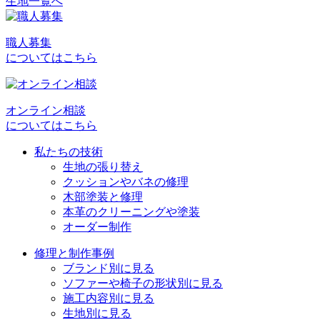
生地一覧へ
投
稿
職人募集
ナ
についてはこちら
ビ
ゲ
オンライン相談
ー
についてはこちら
シ
私たちの技術
ョ
生地の張り替え
クッションやバネの修理
ン
木部塗装と修理
本革のクリーニングや塗装
オーダー制作
修理と制作事例
ブランド別に見る
ソファーや椅子の形状別に見る
施工内容別に見る
生地別に見る