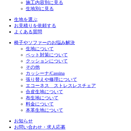
施工内容別に見る
生地別に見る
生地を選ぶ
お見積りを依頼する
よくある質問
椅子やソファーのお悩み解決
生地について
ペット対策について
クッションについて
その他
カッシーナ/Cassina
張り替えや修理について
エコーネス ストレスレスチェア
合皮生地について
布生地について
料金について
本革生地について
お知らせ
お問い合わせ・求人応募