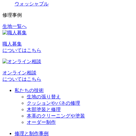
ウォッシャブル
修理事例
生地一覧へ
投
稿
職人募集
ナ
についてはこちら
ビ
ゲ
オンライン相談
ー
についてはこちら
シ
私たちの技術
ョ
生地の張り替え
クッションやバネの修理
ン
木部塗装と修理
本革のクリーニングや塗装
オーダー制作
修理と制作事例