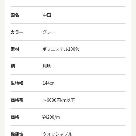
国名
中国
カラー
グレー
素材
ポリエステル100%
柄
無地
生地幅
144㎝
価格帯
～6000円/m以下
価格
¥4200/ｍ
機能性
ウォッシャブル