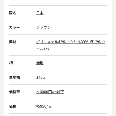
国名
日本
カラー
ブラウン
素材
ポリエステル42% アクリル39% 綿12% ウ
ール7%
柄
無地
生地幅
140㎝
価格帯
～6000円/m以下
価格
¥5950/ｍ