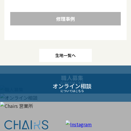
修理事例
投
生地一覧へ
稿
職人募集
ナ
についてはこちら
オンライン相談
についてはこちら
ビ
ゲ
ー