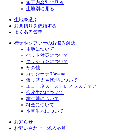
施工内容別に見る
生地別に見る
生地を選ぶ
お見積りを依頼する
よくある質問
椅子やソファーのお悩み解決
生地について
ペット対策について
クッションについて
その他
カッシーナ/Cassina
張り替えや修理について
エコーネス ストレスレスチェア
合皮生地について
布生地について
料金について
本革生地について
お知らせ
お問い合わせ・求人応募