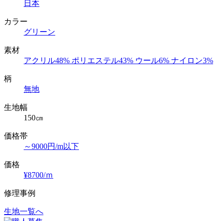
日本
カラー
グリーン
素材
アクリル48% ポリエステル43% ウール6% ナイロン3%
柄
無地
生地幅
150㎝
価格帯
～9000円/m以下
価格
¥8700/ｍ
修理事例
生地一覧へ
投