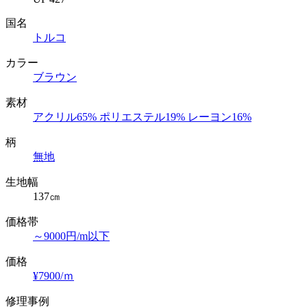
国名
トルコ
カラー
ブラウン
素材
アクリル65% ポリエステル19% レーヨン16%
柄
無地
生地幅
137㎝
価格帯
～9000円/m以下
価格
¥7900/ｍ
修理事例