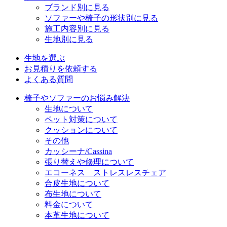
ブランド別に見る
ソファーや椅子の形状別に見る
施工内容別に見る
生地別に見る
生地を選ぶ
お見積りを依頼する
よくある質問
椅子やソファーのお悩み解決
生地について
ペット対策について
クッションについて
その他
カッシーナ/Cassina
張り替えや修理について
エコーネス ストレスレスチェア
合皮生地について
布生地について
料金について
本革生地について