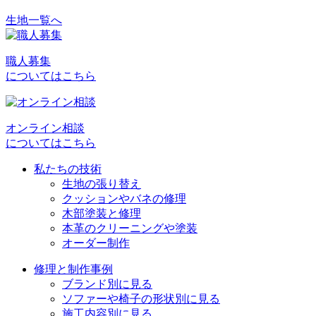
生地一覧へ
投
稿
職人募集
ナ
についてはこちら
ビ
ゲ
オンライン相談
ー
についてはこちら
シ
私たちの技術
ョ
生地の張り替え
クッションやバネの修理
ン
木部塗装と修理
本革のクリーニングや塗装
オーダー制作
修理と制作事例
ブランド別に見る
ソファーや椅子の形状別に見る
施工内容別に見る