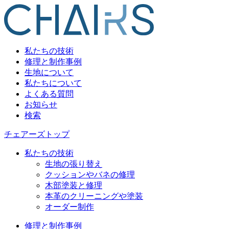
私たちの技術
修理と制作事例
生地について
私たちについて
よくある質問
お知らせ
検索
チェアーズトップ
私たちの技術
生地の張り替え
クッションやバネの修理
木部塗装と修理
本革のクリーニングや塗装
オーダー制作
修理と制作事例