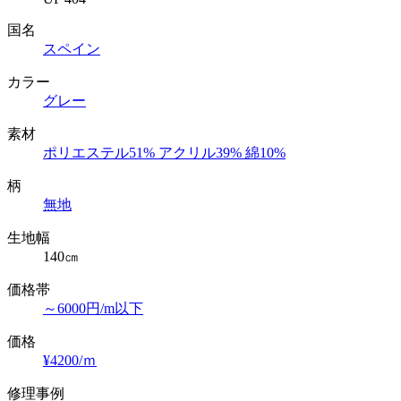
国名
スペイン
カラー
グレー
素材
ポリエステル51% アクリル39% 綿10%
柄
無地
生地幅
140㎝
価格帯
～6000円/m以下
価格
¥4200/ｍ
修理事例