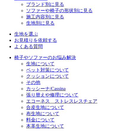
ブランド別に見る
ソファーや椅子の形状別に見る
施工内容別に見る
生地別に見る
生地を選ぶ
お見積りを依頼する
よくある質問
椅子やソファーのお悩み解決
生地について
ペット対策について
クッションについて
その他
カッシーナ/Cassina
張り替えや修理について
エコーネス ストレスレスチェア
合皮生地について
布生地について
料金について
本革生地について