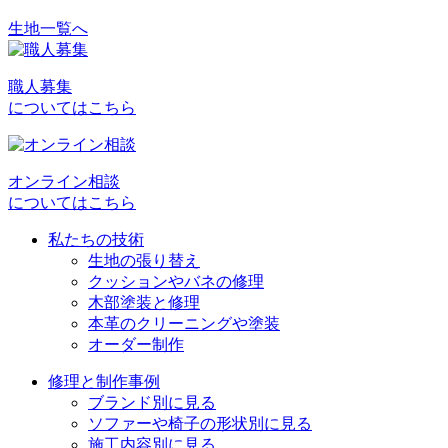
生地一覧へ
投
稿
職人募集
ナ
についてはこちら
ビ
ゲ
オンライン相談
ー
についてはこちら
シ
私たちの技術
ョ
生地の張り替え
クッションやバネの修理
ン
木部塗装と修理
本革のクリーニングや塗装
オーダー制作
修理と制作事例
ブランド別に見る
ソファーや椅子の形状別に見る
施工内容別に見る