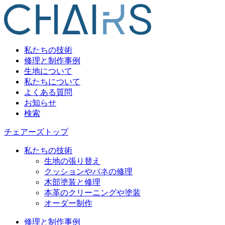
私たちの技術
修理と制作事例
生地について
私たちについて
よくある質問
お知らせ
検索
チェアーズトップ
私たちの技術
生地の張り替え
クッションやバネの修理
木部塗装と修理
本革のクリーニングや塗装
オーダー制作
修理と制作事例