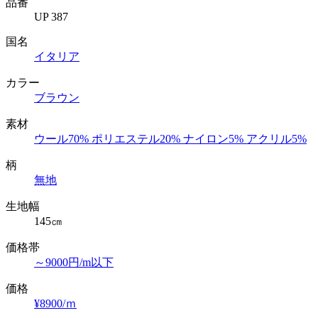
品番
UP 387
国名
イタリア
カラー
ブラウン
素材
ウール70% ポリエステル20% ナイロン5% アクリル5%
柄
無地
生地幅
145㎝
価格帯
～9000円/m以下
価格
¥8900/ｍ