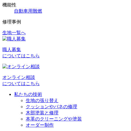
機能性
自動車用難燃
修理事例
生地一覧へ
投
稿
職人募集
ナ
についてはこちら
ビ
ゲ
オンライン相談
ー
についてはこちら
シ
私たちの技術
ョ
生地の張り替え
クッションやバネの修理
ン
木部塗装と修理
本革のクリーニングや塗装
オーダー制作