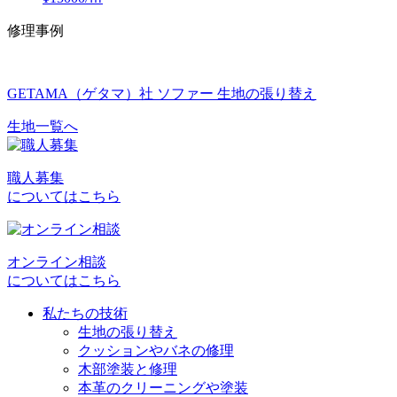
修理事例
GETAMA（ゲタマ）社 ソファー 生地の張り替え
生地一覧へ
投
稿
職人募集
ナ
についてはこちら
ビ
ゲ
オンライン相談
ー
についてはこちら
シ
私たちの技術
ョ
生地の張り替え
クッションやバネの修理
ン
木部塗装と修理
本革のクリーニングや塗装