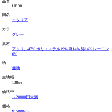
品番
UP 381
国名
イタリア
カラー
グレー
素材
アクリル47% ポリエステル19% 麻14% 綿14% レーヨン
6%
柄
無地
生地幅
138㎝
価格帯
～20000円未満
価格
¥15000/ｍ