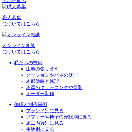
生地一覧へ
投
稿
職人募集
ナ
についてはこちら
ビ
ゲ
オンライン相談
ー
についてはこちら
シ
私たちの技術
ョ
生地の張り替え
クッションやバネの修理
ン
木部塗装と修理
本革のクリーニングや塗装
オーダー制作
修理と制作事例
ブランド別に見る
ソファーや椅子の形状別に見る
施工内容別に見る
生地別に見る