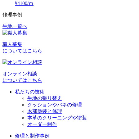
¥4100/ｍ
修理事例
生地一覧へ
投
稿
職人募集
ナ
についてはこちら
ビ
ゲ
オンライン相談
ー
についてはこちら
シ
私たちの技術
ョ
生地の張り替え
クッションやバネの修理
ン
木部塗装と修理
本革のクリーニングや塗装
オーダー制作
修理と制作事例