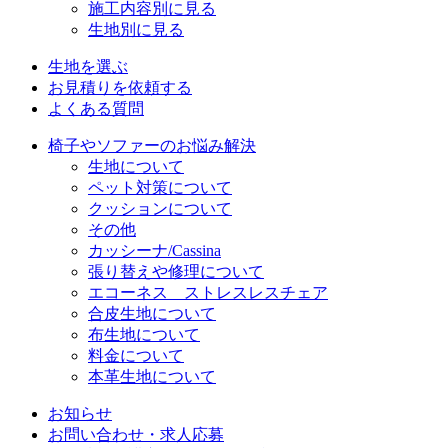
施工内容別に見る
生地別に見る
生地を選ぶ
お見積りを依頼する
よくある質問
椅子やソファーのお悩み解決
生地について
ペット対策について
クッションについて
その他
カッシーナ/Cassina
張り替えや修理について
エコーネス ストレスレスチェア
合皮生地について
布生地について
料金について
本革生地について
お知らせ
お問い合わせ・求人応募