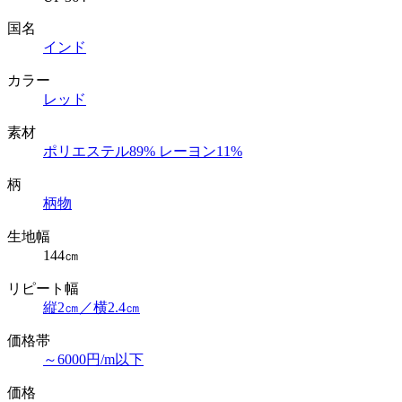
国名
インド
カラー
レッド
素材
ポリエステル89% レーヨン11%
柄
柄物
生地幅
144㎝
リピート幅
縦2㎝／横2.4㎝
価格帯
～6000円/m以下
価格