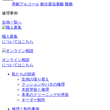
準耐アルコール
耐次亜塩素酸
難燃
修理事例
生地一覧へ
投
稿
職人募集
ナ
についてはこちら
ビ
ゲ
オンライン相談
ー
についてはこちら
シ
私たちの技術
ョ
生地の張り替え
クッションやバネの修理
ン
木部塗装と修理
本革のクリーニングや塗装
オーダー制作
修理と制作事例