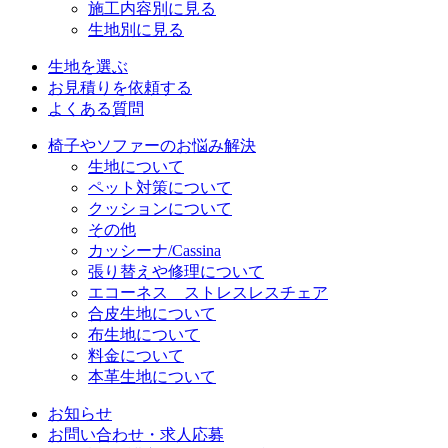
施工内容別に見る
生地別に見る
生地を選ぶ
お見積りを依頼する
よくある質問
椅子やソファーのお悩み解決
生地について
ペット対策について
クッションについて
その他
カッシーナ/Cassina
張り替えや修理について
エコーネス ストレスレスチェア
合皮生地について
布生地について
料金について
本革生地について
お知らせ
お問い合わせ・求人応募