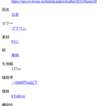
https://sincol-group.jp/digitalcatalog/leather2021/#page58
国名
日本
カラー
ブラウン
素材
PVC
柄
無地
生地幅
137㎝
価格帯
～6000円/m以下
価格
¥3500/ｍ
機能性