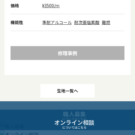
価格
¥3500/ｍ
機能性
準耐アルコール
耐次亜塩素酸
難燃
修理事例
投
生地一覧へ
稿
職人募集
ナ
についてはこちら
オンライン相談
についてはこちら