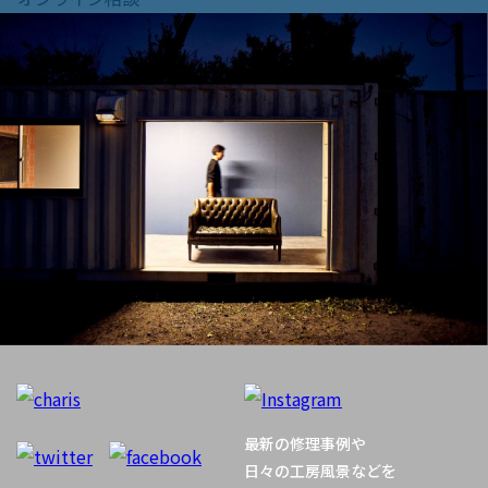
ビ
ゲ
ー
シ
ョ
ン
最新の修理事例や
日々の工房風景などを