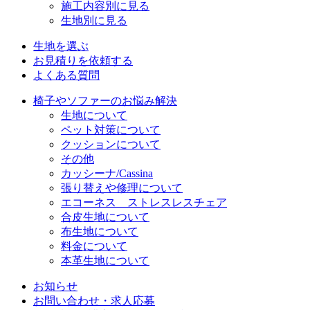
施工内容別に見る
生地別に見る
生地を選ぶ
お見積りを依頼する
よくある質問
椅子やソファーのお悩み解決
生地について
ペット対策について
クッションについて
その他
カッシーナ/Cassina
張り替えや修理について
エコーネス ストレスレスチェア
合皮生地について
布生地について
料金について
本革生地について
お知らせ
お問い合わせ・求人応募