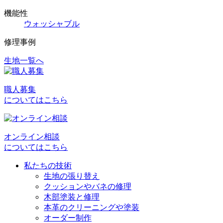
機能性
ウォッシャブル
修理事例
生地一覧へ
投
稿
職人募集
ナ
についてはこちら
ビ
ゲ
オンライン相談
ー
についてはこちら
シ
私たちの技術
ョ
生地の張り替え
クッションやバネの修理
ン
木部塗装と修理
本革のクリーニングや塗装
オーダー制作