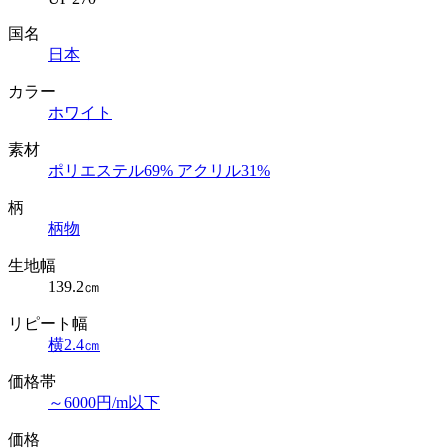
国名
日本
カラー
ホワイト
素材
ポリエステル69% アクリル31%
柄
柄物
生地幅
139.2㎝
リピート幅
横2.4㎝
価格帯
～6000円/m以下
価格