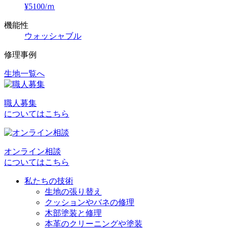
¥5100/ｍ
機能性
ウォッシャブル
修理事例
生地一覧へ
投
稿
職人募集
ナ
についてはこちら
ビ
ゲ
オンライン相談
ー
についてはこちら
シ
私たちの技術
ョ
生地の張り替え
クッションやバネの修理
ン
木部塗装と修理
本革のクリーニングや塗装