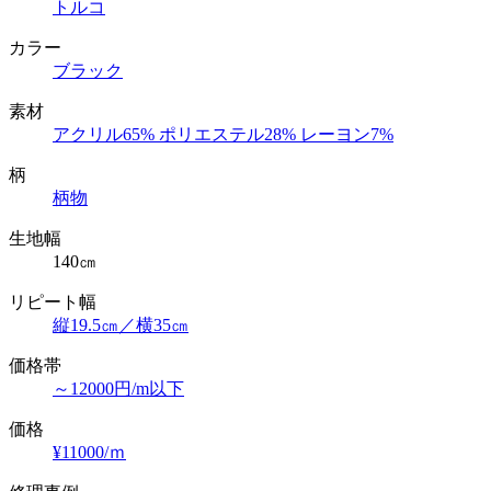
トルコ
カラー
ブラック
素材
アクリル65% ポリエステル28% レーヨン7%
柄
柄物
生地幅
140㎝
リピート幅
縦19.5㎝／横35㎝
価格帯
～12000円/m以下
価格
¥11000/ｍ