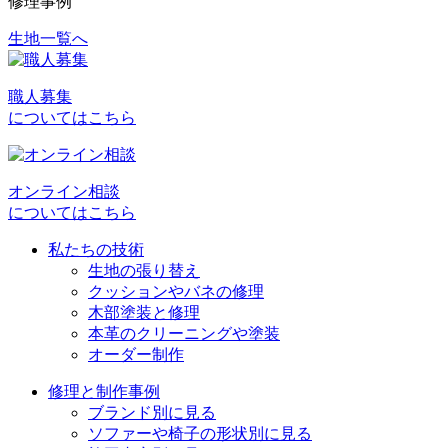
修理事例
生地一覧へ
投
稿
職人募集
ナ
についてはこちら
ビ
ゲ
オンライン相談
ー
についてはこちら
シ
私たちの技術
ョ
生地の張り替え
クッションやバネの修理
ン
木部塗装と修理
本革のクリーニングや塗装
オーダー制作
修理と制作事例
ブランド別に見る
ソファーや椅子の形状別に見る