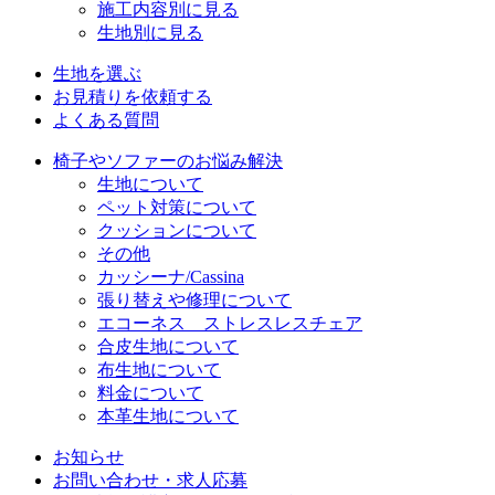
施工内容別に見る
生地別に見る
生地を選ぶ
お見積りを依頼する
よくある質問
椅子やソファーのお悩み解決
生地について
ペット対策について
クッションについて
その他
カッシーナ/Cassina
張り替えや修理について
エコーネス ストレスレスチェア
合皮生地について
布生地について
料金について
本革生地について
お知らせ
お問い合わせ・求人応募