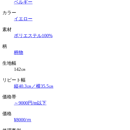
ベルギー
カラー
イエロー
素材
ポリエステル100%
柄
柄物
生地幅
142㎝
リピート幅
縦40.3㎝／横35.5㎝
価格帯
～9000円/m以下
価格
¥8000/ｍ