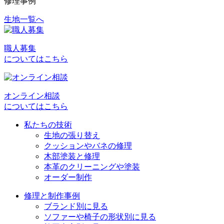
修理事例
生地一覧へ
投
稿
職人募集
ナ
についてはこちら
ビ
ゲ
オンライン相談
ー
についてはこちら
シ
私たちの技術
ョ
生地の張り替え
クッションやバネの修理
ン
木部塗装と修理
本革のクリーニングや塗装
オーダー制作
修理と制作事例
ブランド別に見る
ソファーや椅子の形状別に見る