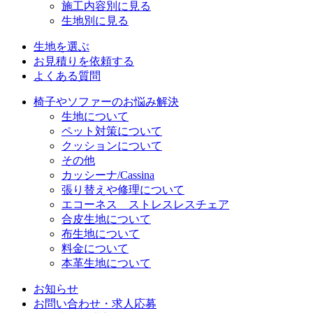
施工内容別に見る
生地別に見る
生地を選ぶ
お見積りを依頼する
よくある質問
椅子やソファーのお悩み解決
生地について
ペット対策について
クッションについて
その他
カッシーナ/Cassina
張り替えや修理について
エコーネス ストレスレスチェア
合皮生地について
布生地について
料金について
本革生地について
お知らせ
お問い合わせ・求人応募