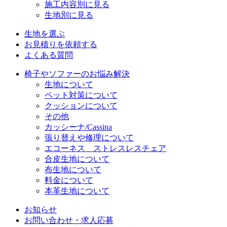
施工内容別に見る
生地別に見る
生地を選ぶ
お見積りを依頼する
よくある質問
椅子やソファーのお悩み解決
生地について
ペット対策について
クッションについて
その他
カッシーナ/Cassina
張り替えや修理について
エコーネス ストレスレスチェア
合皮生地について
布生地について
料金について
本革生地について
お知らせ
お問い合わせ・求人応募