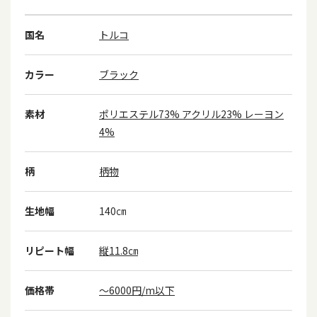
国名
トルコ
カラー
ブラック
素材
ポリエステル73% アクリル23% レーヨン
4%
柄
柄物
生地幅
140㎝
リピート幅
縦11.8㎝
価格帯
～6000円/m以下