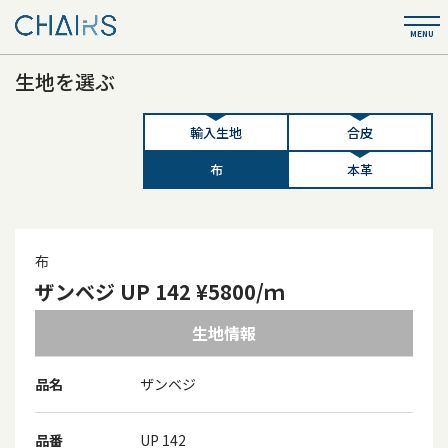
生地を選ぶ
輸入生地
合皮
布
本革
布
ザンベジ UP 142 ¥5800/ｍ
生地情報
品名
ザンベジ
品番
UP 142