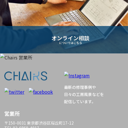
ー
シ
オンライン相談
ョ
についてはこちら
ン
最新の修理事例や
日々の工房風景などを
配信しています。
営業所
〒150-0031 東京都渋谷区桜丘町17-12