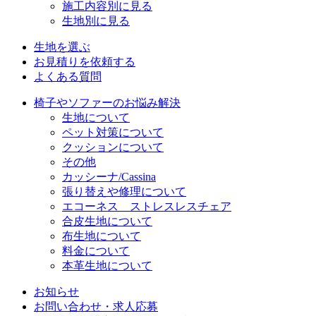
施工内容別に見る
生地別に見る
生地を選ぶ
お見積りを依頼する
よくある質問
椅子やソファーのお悩み解決
生地について
ペット対策について
クッションについて
その他
カッシーナ/Cassina
張り替えや修理について
エコーネス ストレスレスチェア
合皮生地について
布生地について
料金について
本革生地について
お知らせ
お問い合わせ・求人応募