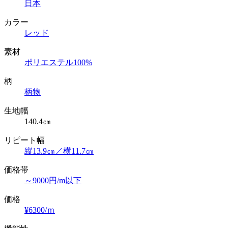
日本
カラー
レッド
素材
ポリエステル100%
柄
柄物
生地幅
140.4㎝
リピート幅
縦13.9㎝／横11.7㎝
価格帯
～9000円/m以下
価格
¥6300/ｍ