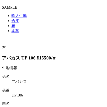
SAMPLE
輸入生地
合皮
布
本革
布
アバカス UP 106 ¥15500/ｍ
生地情報
品名
アバカス
品番
UP 106
国名