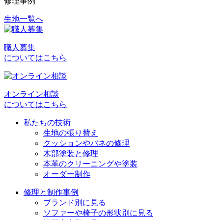
修理事例
生地一覧へ
投
稿
職人募集
ナ
についてはこちら
ビ
ゲ
オンライン相談
ー
についてはこちら
シ
私たちの技術
ョ
生地の張り替え
クッションやバネの修理
ン
木部塗装と修理
本革のクリーニングや塗装
オーダー制作
修理と制作事例
ブランド別に見る
ソファーや椅子の形状別に見る