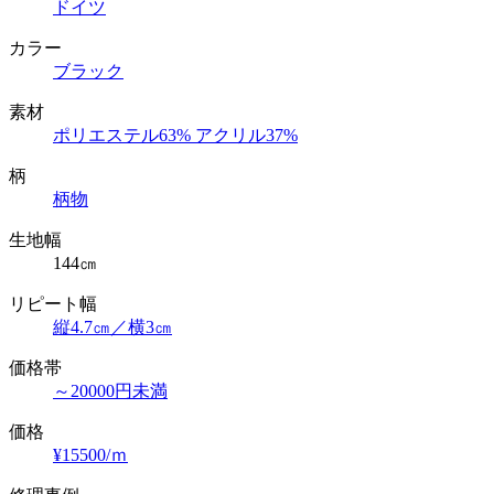
ドイツ
カラー
ブラック
素材
ポリエステル63% アクリル37%
柄
柄物
生地幅
144㎝
リピート幅
縦4.7㎝／横3㎝
価格帯
～20000円未満
価格
¥15500/ｍ