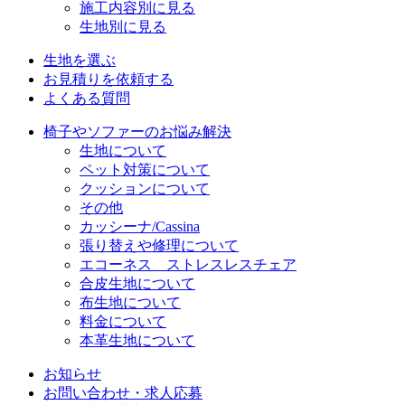
施工内容別に見る
生地別に見る
生地を選ぶ
お見積りを依頼する
よくある質問
椅子やソファーのお悩み解決
生地について
ペット対策について
クッションについて
その他
カッシーナ/Cassina
張り替えや修理について
エコーネス ストレスレスチェア
合皮生地について
布生地について
料金について
本革生地について
お知らせ
お問い合わせ・求人応募