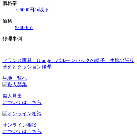
価格帯
～6000円/m以下
価格
¥3400/ｍ
修理事例
フランス家具 Grange バルーンバックの椅子 生地の張り
替えとクッション修理
生地一覧へ
投
稿
職人募集
ナ
についてはこちら
ビ
ゲ
オンライン相談
ー
についてはこちら