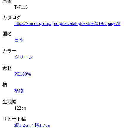
品番
T-7113
カタログ
https://sincol-group.jp/digitalcatalog/textile2019/#page78
国名
日本
カラー
グリーン
素材
PE100%
柄
柄物
生地幅
122㎝
リピート幅
縦1.2㎝／横1.7㎝