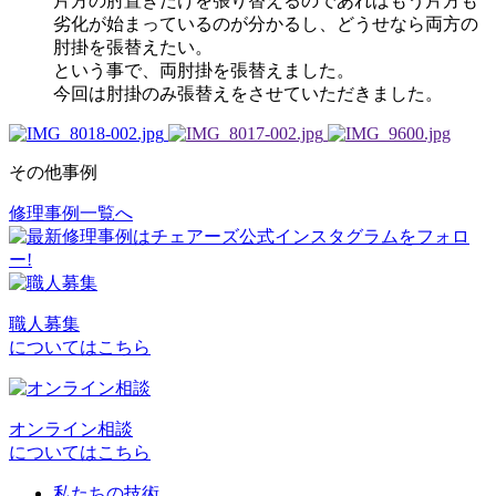
片方の肘置きだけを張り替えるのであればもう片方も
劣化が始まっているのが分かるし、どうせなら両方の
肘掛を張替えたい。
という事で、両肘掛を張替えました。
今回は肘掛のみ張替えをさせていただきました。
その他事例
修理事例一覧へ
投
稿
ナ
ビ
職人募集
についてはこちら
ゲ
ー
シ
オンライン相談
についてはこちら
ョ
私たちの技術