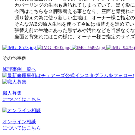
カバーリングの生地も薄汚れてしまっていて、黒く影に
今回はこちらを２脚張替える事となり、座面と背凭れに
張り替えの為に使う新しい生地は、オーナー様ご指定の
そんなJABの輸入生地を使って今回は張替えを進めて
張替え前の生地にあった黒ずみや汚れなども当然なくな
座面と背凭れにはこの様に、オーナー様ご指定のサイズ
その他事例
修理事例一覧へ
投
稿
ナ
職人募集
ビ
についてはこちら
ゲ
ー
オンライン相談
シ
についてはこちら