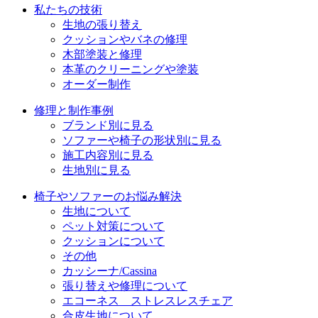
ョ
私たちの技術
生地の張り替え
ン
クッションやバネの修理
木部塗装と修理
本革のクリーニングや塗装
オーダー制作
修理と制作事例
ブランド別に見る
ソファーや椅子の形状別に見る
施工内容別に見る
生地別に見る
椅子やソファーのお悩み解決
生地について
ペット対策について
クッションについて
その他
カッシーナ/Cassina
張り替えや修理について
エコーネス ストレスレスチェア
合皮生地について