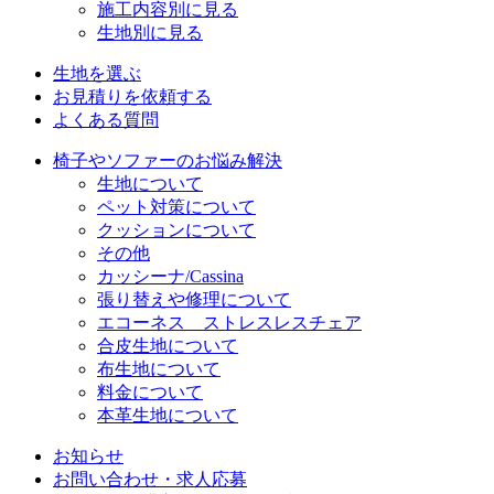
施工内容別に見る
生地別に見る
生地を選ぶ
お見積りを依頼する
よくある質問
椅子やソファーのお悩み解決
生地について
ペット対策について
クッションについて
その他
カッシーナ/Cassina
張り替えや修理について
エコーネス ストレスレスチェア
合皮生地について
布生地について
料金について
本革生地について
お知らせ
お問い合わせ・求人応募