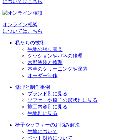
についてはこちら
ゲ
ー
シ
オンライン相談
についてはこちら
ョ
私たちの技術
ン
生地の張り替え
クッションやバネの修理
木部塗装と修理
本革のクリーニングや塗装
オーダー制作
修理と制作事例
ブランド別に見る
ソファーや椅子の形状別に見る
施工内容別に見る
生地別に見る
椅子やソファーのお悩み解決
生地について
ペット対策について