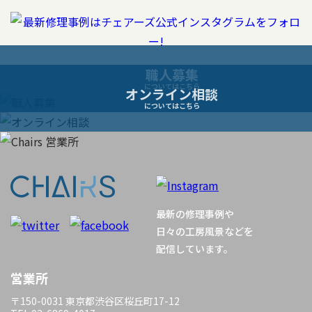
ビ
ゲ
ー
職人募集
についてはこちら
オンライン相談
シ
についてはこちら
ョ
ン
最新の修理事例や
日々の工房風景などを
配信しています。
営業所
〒150-0031 東京都渋谷区桜丘町17-12