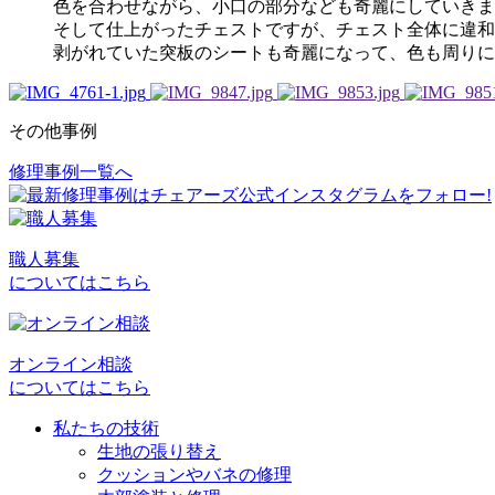
色を合わせながら、小口の部分なども奇麗にしていきま
そして仕上がったチェストですが、チェスト全体に違和
剥がれていた突板のシートも奇麗になって、色も周りに
その他事例
修理事例一覧へ
投
稿
ナ
職人募集
ビ
についてはこちら
ゲ
ー
オンライン相談
シ
についてはこちら
ョ
私たちの技術
生地の張り替え
ン
クッションやバネの修理