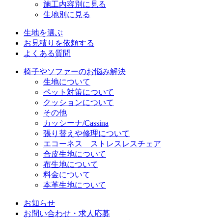
施工内容別に見る
生地別に見る
生地を選ぶ
お見積りを依頼する
よくある質問
椅子やソファーのお悩み解決
生地について
ペット対策について
クッションについて
その他
カッシーナ/Cassina
張り替えや修理について
エコーネス ストレスレスチェア
合皮生地について
布生地について
料金について
本革生地について
お知らせ
お問い合わせ・求人応募