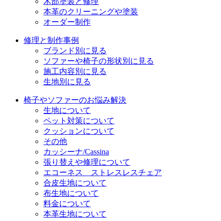
木部塗装と修理
本革のクリーニングや塗装
オーダー制作
修理と制作事例
ブランド別に見る
ソファーや椅子の形状別に見る
施工内容別に見る
生地別に見る
椅子やソファーのお悩み解決
生地について
ペット対策について
クッションについて
その他
カッシーナ/Cassina
張り替えや修理について
エコーネス ストレスレスチェア
合皮生地について
布生地について
料金について
本革生地について