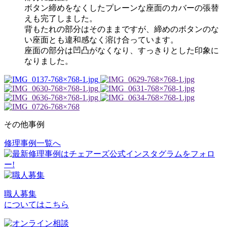
ボタン締めをなくしたプレーンな座面のカバーの張替
えも完了しました。
背もたれの部分はそのままですが、締めのボタンのな
い座面とも違和感なく溶け合っています。
座面の部分は凹凸がなくなり、すっきりとした印象に
なりました。
その他事例
修理事例一覧へ
投
稿
ナ
ビ
職人募集
についてはこちら
ゲ