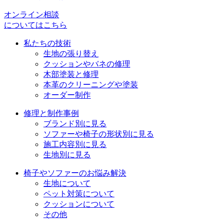
ー
シ
オンライン相談
についてはこちら
ョ
私たちの技術
ン
生地の張り替え
クッションやバネの修理
木部塗装と修理
本革のクリーニングや塗装
オーダー制作
修理と制作事例
ブランド別に見る
ソファーや椅子の形状別に見る
施工内容別に見る
生地別に見る
椅子やソファーのお悩み解決
生地について
ペット対策について
クッションについて
その他