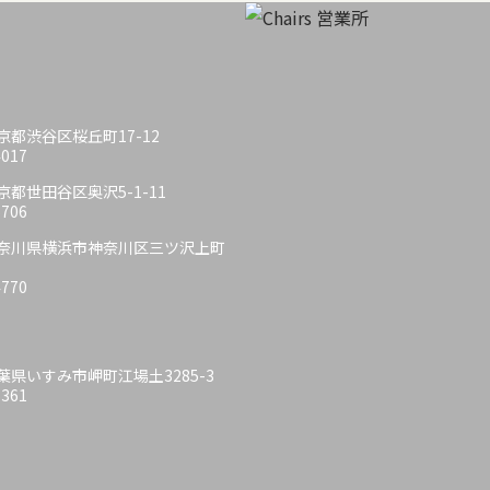
 東京都渋谷区桜丘町17-12
4017
 東京都世田谷区奥沢5-1-11
6706
6 神奈川県横浜市神奈川区三ツ沢上町
4770
 千葉県いすみ市岬町江場土3285-3
6361