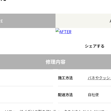
RE
シェアする
修理内容
施工方法
バネやクッシ
配送方法
自社便