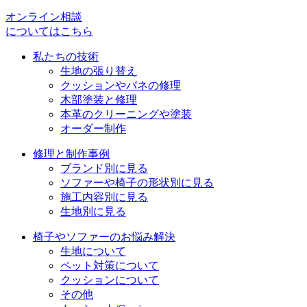
シ
オンライン相談
についてはこちら
ョ
私たちの技術
ン
生地の張り替え
クッションやバネの修理
木部塗装と修理
本革のクリーニングや塗装
オーダー制作
修理と制作事例
ブランド別に見る
ソファーや椅子の形状別に見る
施工内容別に見る
生地別に見る
椅子やソファーのお悩み解決
生地について
ペット対策について
クッションについて
その他