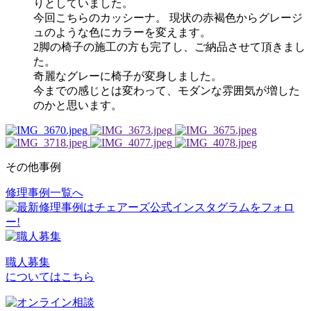
りとしていました。
今回こちらのカッシーナ。 現状の赤褐色からグレージ
ュのような色にカラーを変えます。
2脚の椅子の施工の方も完了し、ご納品させて頂きまし
た。
奇麗なグレーに椅子が変身しました。
今までの感じとは変わって、モダンな雰囲気が増した
のかと思います。
その他事例
修理事例一覧へ
投
稿
ナ
ビ
職人募集
についてはこちら
ゲ
ー