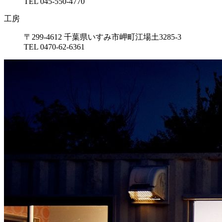
TEL 045-550-4770
工房
〒299-4612 千葉県いすみ市岬町江場土3285-3
TEL 0470-62-6361