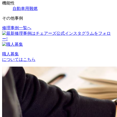
機能性
自動車用難燃
その他事例
修理事例一覧へ
投
稿
ナ
ビ
職人募集
についてはこちら
ゲ
ー
シ
ョ
ン