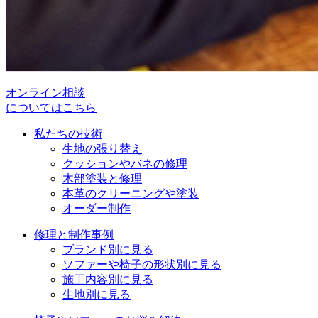
オンライン相談
についてはこちら
私たちの技術
生地の張り替え
クッションやバネの修理
木部塗装と修理
本革のクリーニングや塗装
オーダー制作
修理と制作事例
ブランド別に見る
ソファーや椅子の形状別に見る
施工内容別に見る
生地別に見る